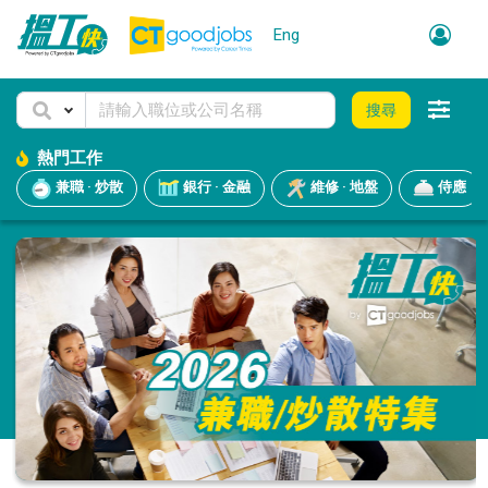
Eng
搜尋
熱門工作
兼職 · 炒散
銀行 · 金融
維修 · 地盤
侍應