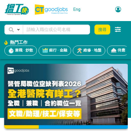
Eng
搜尋
熱門工作
兼職 · 炒散
銀行 · 金融
維修 · 地盤
侍應