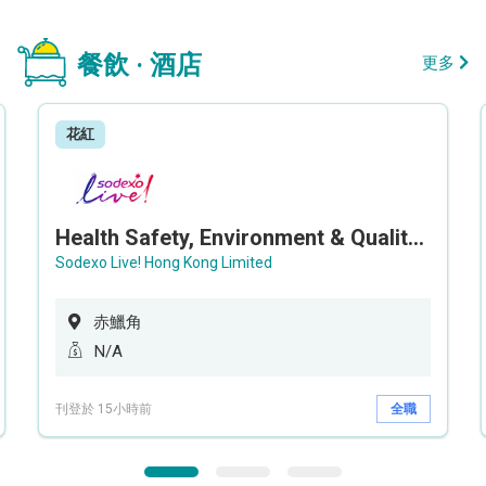
餐飲 · 酒店
更多
花紅
Health Safety, Environment & Quality Assurance Officer (Maternity cover – 5 months contract)
Sodexo Live! Hong Kong Limited
赤鱲角
N/A
刊登於 15小時前
全職