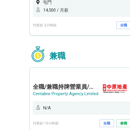
屯門
14,500 / 月薪
刊登於 2小時前
全職
兼職
全職/兼職持牌營業員/持牌地產代理 (長沙灣/將軍澳/油塘)
Centaline Property Agency Limited
N/A
刊登於 10小時前
全職
兼職