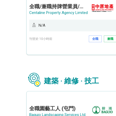
全職/兼職持牌營業員/持牌地產代理 (長沙灣/將軍澳/油塘)
Centaline Property Agency Limited
N/A
刊登於 10小時前
全職
兼職
建築 · 維修 · 技工
全職園藝工人 (屯門)
Baguio Landscaping Services Ltd.