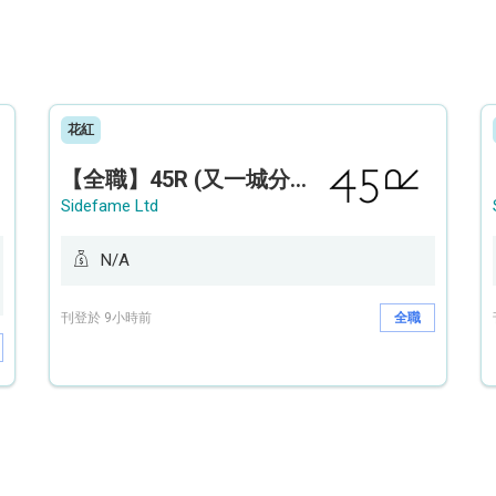
花紅
【全職】45R (又一城分店) Sales Operation Assistant 銷售營運助理【永久保證佣金+新人獎金$3,000】
Sidefame Ltd
N/A
刊登於 9小時前
全職