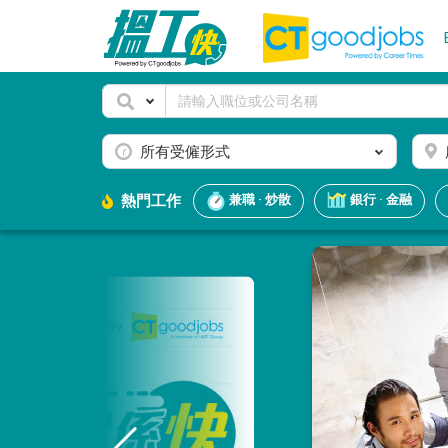
所有受僱形式
熱門工作
兼職 · 炒散
銀行 · 金融