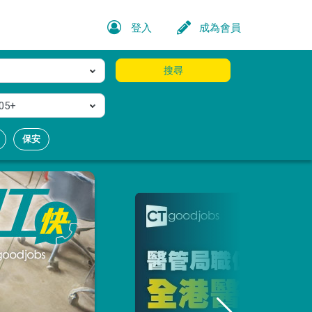
登入
成為會員
搜尋
05+
保安