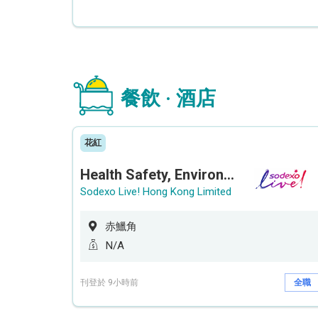
餐飲 · 酒店
花紅
Health Safety, Environment & Quality Assurance Officer (Maternity cover – 5 months contract)
Sodexo Live! Hong Kong Limited
赤鱲角
N/A
刊登於 9小時前
全職