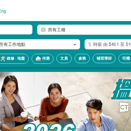
Eng
所有工種
所有工作地點
時薪
由 $
43.1
至 $
1
文員
倉務
補習導師
司機
維修 · 地盤
侍應