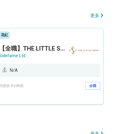
更多
花紅
【全職】THE LITTLE SHOP (利園分店) Sales Operation Assistant 銷售營運助理【永久保證佣金+新人獎金$3,000】
Sidefame Ltd
N/A
刊登於 9小時前
全職
更多