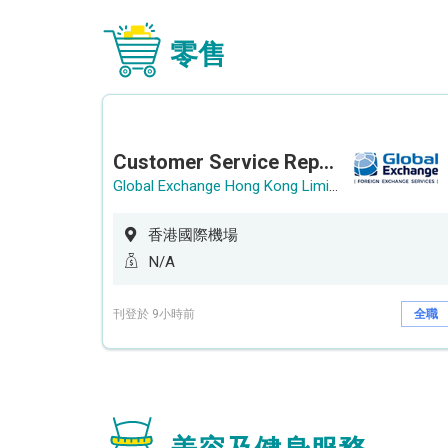
零售
Customer Service Representative (Airport)
Global Exchange Hong Kong Limited
香港國際機場
N/A
刊登於 9小時前
全職