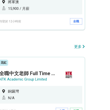
將軍澳
15,900 / 月薪
刊登於 12小時前
全職
更多
花紅
全職中文老師 Full Time Chinese Teacher
NTK Academic Group Limited
銅鑼灣
N/A