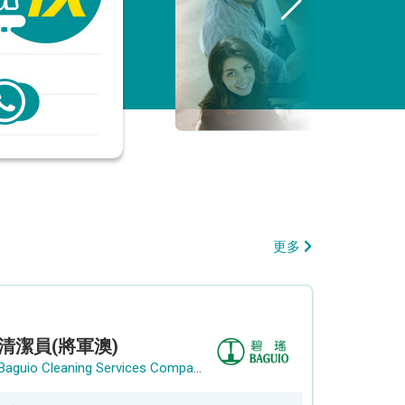
更多
清潔員(將軍澳)
Baguio Cleaning Services Company Limited