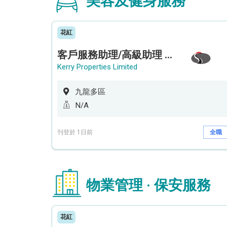
美容及健身服務
花紅
客戶服務助理/高級助理 (何文田住宅)
Kerry Properties Limited
九龍多區
N/A
刊登於 1日前
全職
物業管理 · 保安服務
花紅