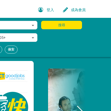
登入
成為會員
搜尋
05+
保安