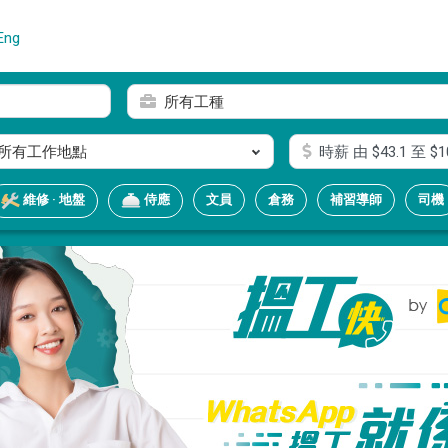
Eng
所有工種
所有工作地點
時薪
由 $
43.1
至 $
1
文員
倉務
補習導師
司機
維修 · 地盤
侍應