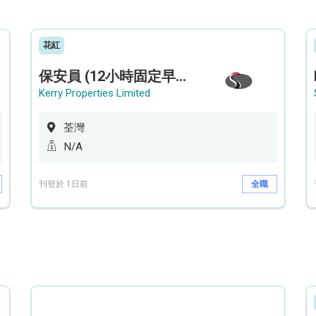
花紅
保安員 (12小時固定早更/夜更) (荃灣深井住宅|設穿梭巴士)
Kerry Properties Limited
荃灣
N/A
刊登於 1日前
全職