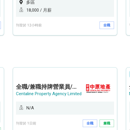
多區
18,000 / 月薪
刊登於 12小時前
全職
全職/兼職持牌營業員/持牌地產代理 (貝沙灣/薄扶林/山頂南)
Centaline Property Agency Limited
N/A
刊登於 1日前
全職
兼職