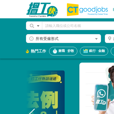
所有受僱形式
熱門工作
兼職 · 炒散
銀行 · 金融