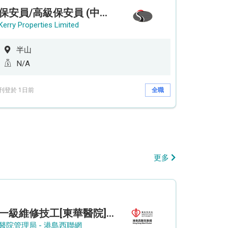
保安員/高級保安員 (中環半山住宅 - 9/12小時)
Kerry Properties Limited
半山
N/A
刊登於 1日前
全職
更多
一級維修技工[東華醫院] - (參考編號: HKIC202608103)
醫院管理局 - 港島西聯網