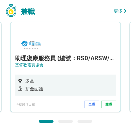
兼職
更多
助理復康服務員 (編號：RSD/ARSW/CTE)
基督教靈實協會
多區
薪金面議
刊登於 1日前
全職
兼職