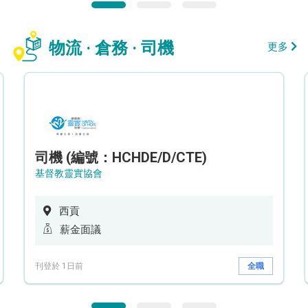
物流 · 倉務 · 司機
更多
司機 (編號：HCHDE/D/CTE)
基督教靈實協會
西貢
薪金面議
刊登於 1日前
全職