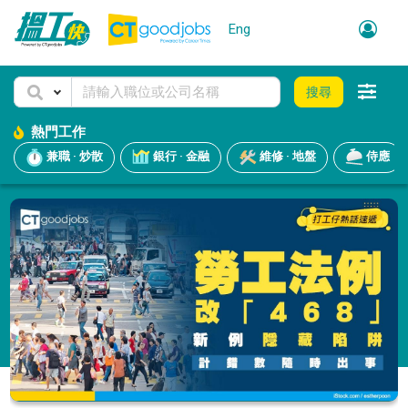
Eng
搜尋
熱門工作
兼職 · 炒散
銀行 · 金融
維修 · 地盤
侍應