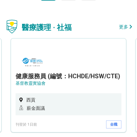
醫療護理 · 社福
更多
健康服務員 (編號：HCHDE/HSW/CTE)
基督教靈實協會
西貢
薪金面議
刊登於 1日前
全職