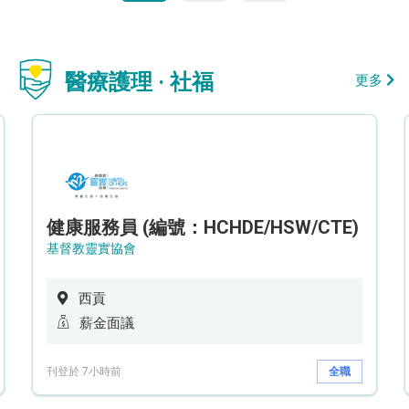
醫療護理 · 社福
更多
健康服務員 (編號：HCHDE/HSW/CTE)
基督教靈實協會
西貢
薪金面議
刊登於 7小時前
全職