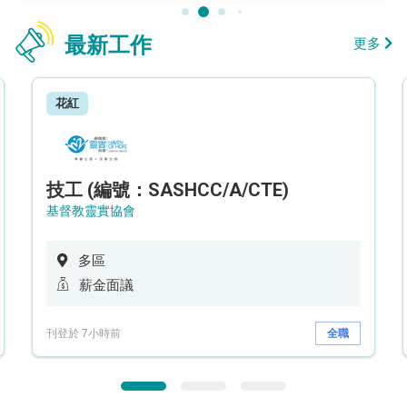
最新工作
更多
花紅
技工 (編號：SASHCC/A/CTE)
基督教靈實協會
多區
薪金面議
刊登於 7小時前
全職