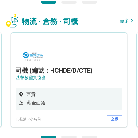
物流 · 倉務 · 司機
更多
司機 (編號：HCHDE/D/CTE)
基督教靈實協會
西貢
薪金面議
刊登於 7小時前
全職