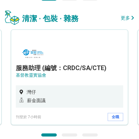
清潔 · 包裝 · 雜務
更多
服務助理 (編號：CRDC/SA/CTE)
基督教靈實協會
灣仔
薪金面議
刊登於 7小時前
全職