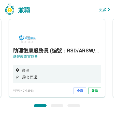
兼職
更多
助理復康服務員 (編號：RSD/ARSW/CTE)
基督教靈實協會
多區
薪金面議
刊登於 7小時前
全職
兼職