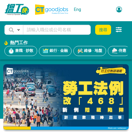
Eng
搜尋
熱門工作
兼職 · 炒散
銀行 · 金融
維修 · 地盤
侍應