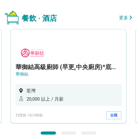
餐飲 · 酒店
更多
華御結高級廚師 (早更,中央廚房)*底薪可達20k* (5天工作週)
華御結
荃灣
20,000 以上 / 月薪
刊登於 10小時前
全職