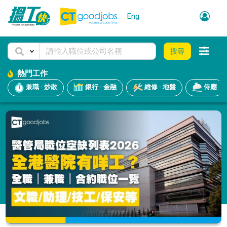
Eng
搜尋
熱門工作
兼職 · 炒散
銀行 · 金融
維修 · 地盤
侍應