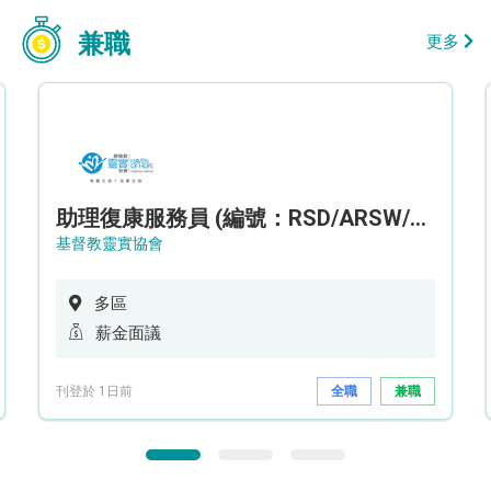
兼職
更多
助理復康服務員 (編號：RSD/ARSW/CTE)
基督教靈實協會
多區
薪金面議
刊登於 1日前
全職
兼職