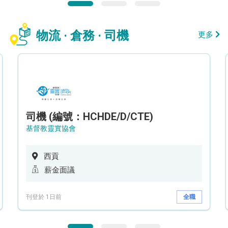
物流 · 倉務 · 司機
更多
司機 (編號：HCHDE/D/CTE)
基督教靈實協會
西貢
薪金面議
刊登於 1日前
全職