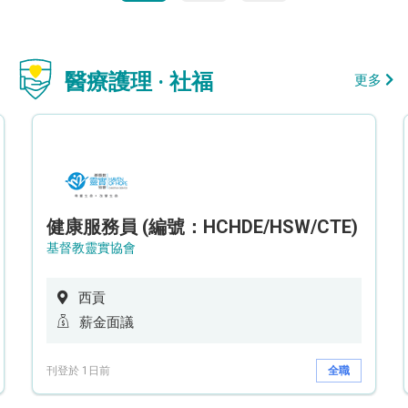
醫療護理 · 社福
更多
健康服務員 (編號：HCHDE/HSW/CTE)
基督教靈實協會
西貢
薪金面議
刊登於 1日前
全職