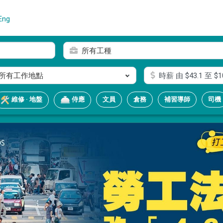
Eng
所有工種
所有工作地點
時薪
由 $
43.1
至 $
1
文員
倉務
補習導師
司機
維修 · 地盤
侍應