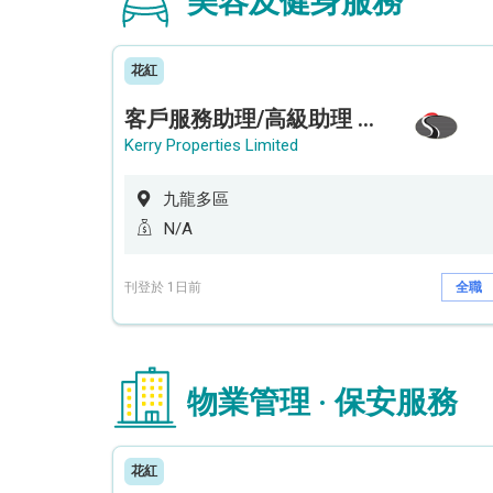
美容及健身服務
花紅
客戶服務助理/高級助理 (何文田住宅)
Kerry Properties Limited
九龍多區
N/A
刊登於 1日前
全職
物業管理 · 保安服務
花紅