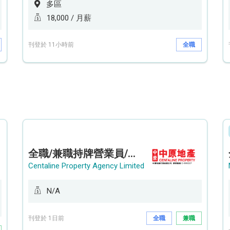
多區
18,000 / 月薪
刊登於 11小時前
全職
全職/兼職持牌營業員/持牌地產代理 (貝沙灣/薄扶林/山頂南)
Centaline Property Agency Limited
N/A
刊登於 1日前
全職
兼職