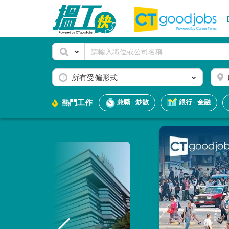
所有受僱形式
熱門工作
兼職 · 炒散
銀行 · 金融