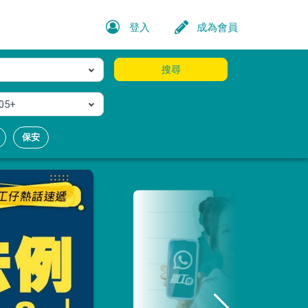
登入
成為會員
搜尋
05+
保安