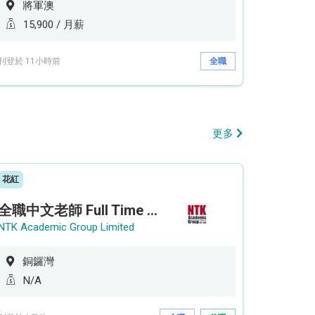
將軍澳
15,900 / 月薪
刊登於 11小時前
全職
更多
花紅
全職中文老師 Full Time Chinese Teacher
NTK Academic Group Limited
銅鑼灣
N/A