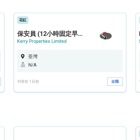
花紅
保安員 (12小時固定早更/夜更) (荃灣深井住宅|設穿梭巴士)
Kerry Properties Limited
荃灣
N/A
刊登於 1日前
全職