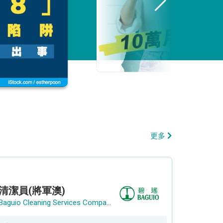
更多
清潔員(將軍澳)
Baguio Cleaning Services Company Limited