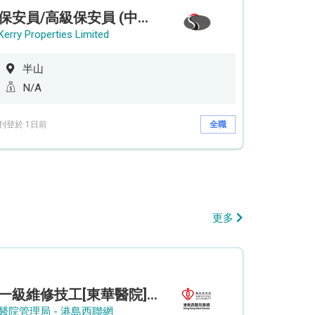
保安員/高級保安員 (中環半山住宅 - 9/12小時)
Kerry Properties Limited
半山
N/A
刊登於 1日前
全職
更多
一級維修技工[東華醫院] - (參考編號: HKIC202608103)
醫院管理局 - 港島西聯網