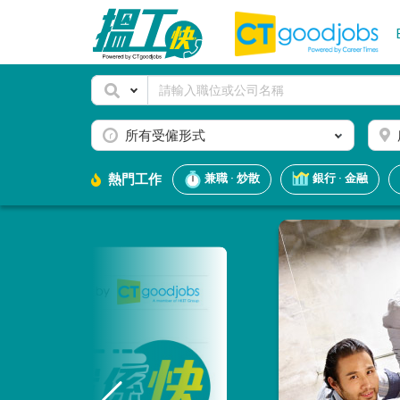
所有受僱形式
熱門工作
兼職 · 炒散
銀行 · 金融