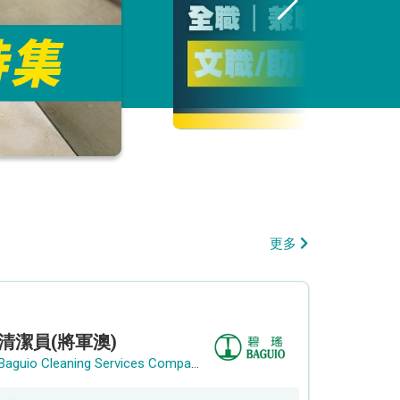
更多
清潔員(將軍澳)
Baguio Cleaning Services Company Limited