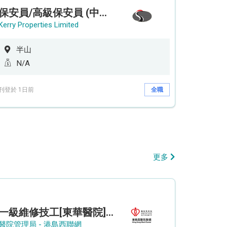
保安員/高級保安員 (中環半山住宅 - 9/12小時)
Kerry Properties Limited
半山
N/A
刊登於 1日前
全職
更多
一級維修技工[東華醫院] - (參考編號: HKIC202608103)
醫院管理局 - 港島西聯網