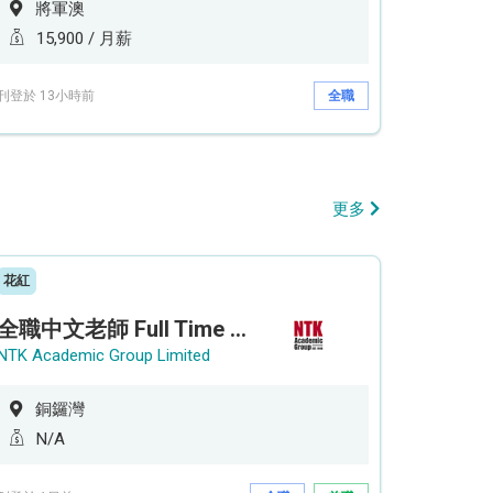
將軍澳
15,900 / 月薪
刊登於 13小時前
全職
更多
花紅
全職中文老師 Full Time Chinese Teacher
NTK Academic Group Limited
銅鑼灣
N/A