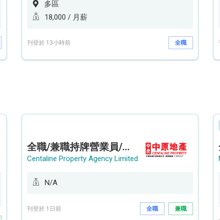
多區
18,000 / 月薪
刊登於 13小時前
全職
全職/兼職持牌營業員/持牌地產代理 (貝沙灣/薄扶林/山頂南)
Centaline Property Agency Limited
N/A
刊登於 1日前
全職
兼職