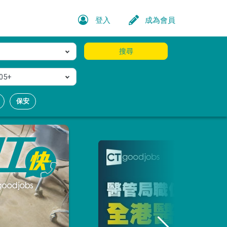
登入
成為會員
搜尋
05+
保安