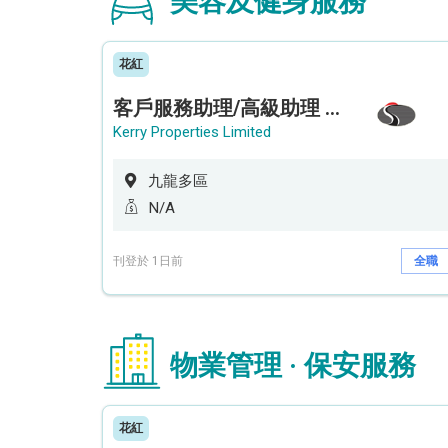
美容及健身服務
花紅
客戶服務助理/高級助理 (何文田住宅)
Kerry Properties Limited
九龍多區
N/A
刊登於 1日前
全職
物業管理 · 保安服務
花紅