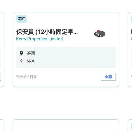
花紅
保安員 (12小時固定早更/夜更) (荃灣深井住宅|設穿梭巴士)
Kerry Properties Limited
荃灣
N/A
刊登於 1日前
全職