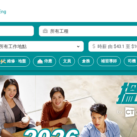
Eng
所有工種
所有工作地點
時薪
由 $
43.1
至 $
1
文員
倉務
補習導師
司機
維修 · 地盤
侍應