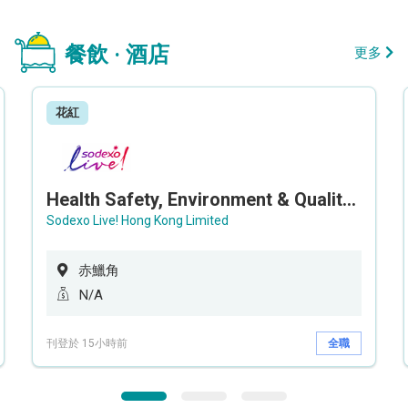
餐飲 · 酒店
更多
花紅
Health Safety, Environment & Quality Assurance Officer (Maternity cover – 5 months contract)
Sodexo Live! Hong Kong Limited
赤鱲角
N/A
刊登於 15小時前
全職