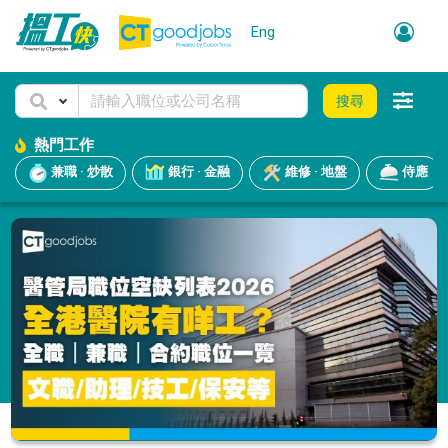
Eng
搜尋
熱門工作
兼職 · 炒散
銀行 · 金融
維修 · 地盤
侍應