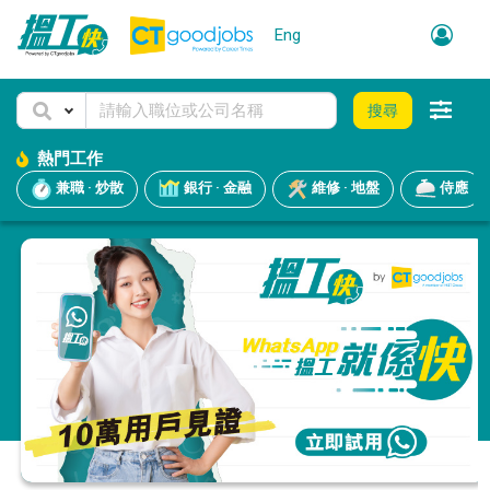
Eng
搜尋
熱門工作
兼職 · 炒散
銀行 · 金融
維修 · 地盤
侍應