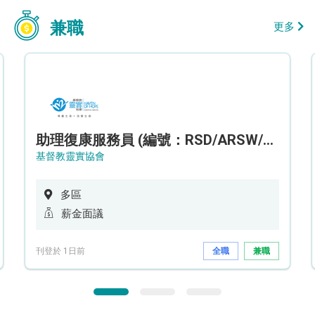
兼職
更多
助理復康服務員 (編號：RSD/ARSW/CTE)
基督教靈實協會
多區
薪金面議
刊登於 1日前
全職
兼職