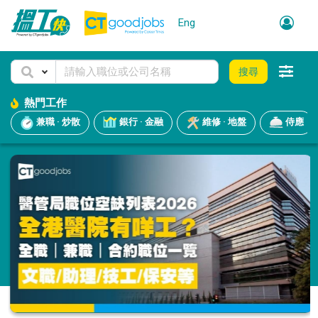
Eng
搜尋
熱門工作
兼職 · 炒散
銀行 · 金融
維修 · 地盤
侍應