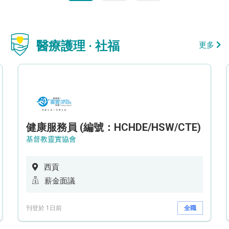
醫療護理 · 社福
更多
健康服務員 (編號：HCHDE/HSW/CTE)
基督教靈實協會
西貢
薪金面議
刊登於 1日前
全職