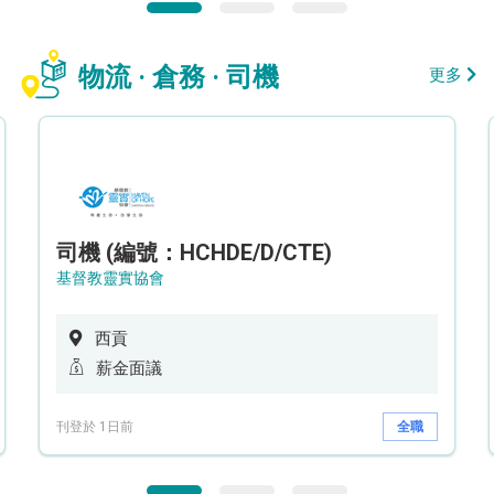
物流 · 倉務 · 司機
更多
司機 (編號：HCHDE/D/CTE)
基督教靈實協會
西貢
薪金面議
刊登於 1日前
全職