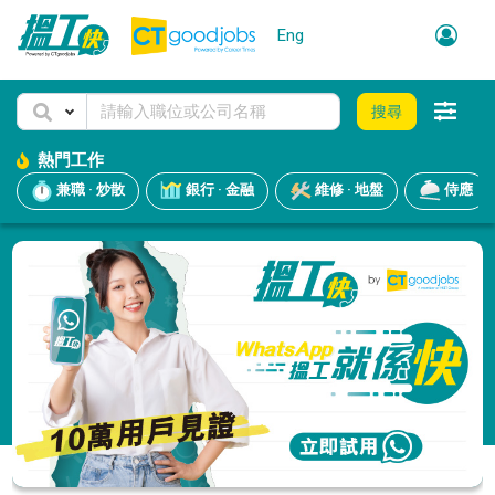
Eng
搜尋
熱門工作
兼職 · 炒散
銀行 · 金融
維修 · 地盤
侍應