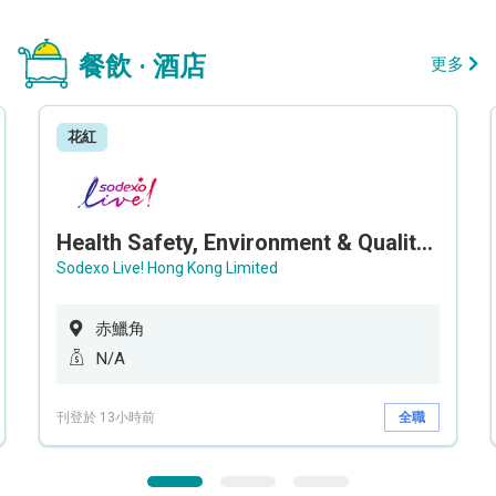
餐飲 · 酒店
更多
花紅
Health Safety, Environment & Quality Assurance Officer (Maternity cover – 5 months contract)
Sodexo Live! Hong Kong Limited
赤鱲角
N/A
刊登於 13小時前
全職