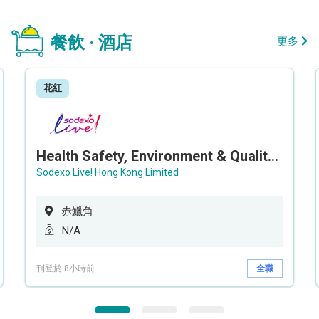
餐飲 · 酒店
更多
花紅
Health Safety, Environment & Quality Assurance Officer (Maternity cover – 5 months contract)
Sodexo Live! Hong Kong Limited
赤鱲角
N/A
刊登於 8小時前
全職