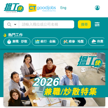
Eng
搜尋
熱門工作
兼職 · 炒散
銀行 · 金融
維修 · 地盤
侍應