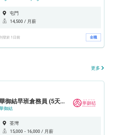
屯門
14,500 / 月薪
刊登於 1日前
全職
更多
華御結早班倉務員 (5天工作週)
華御結
荃灣
15,000 - 16,000 / 月薪