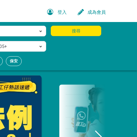
登入
成為會員
搜尋
05+
保安