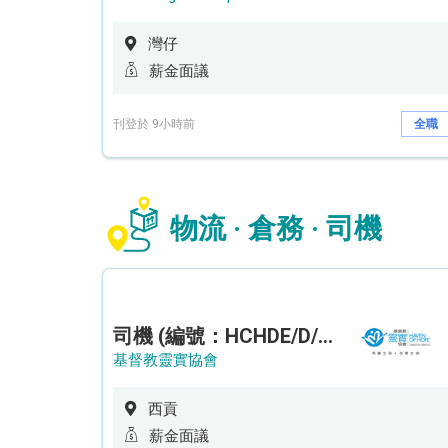
灣仔
薪金面議
刊登於 9小時前
全職
物流 · 倉務 · 司機
司機 (編號：HCHDE/D/CTE)
基督教靈實協會
西貢
薪金面議