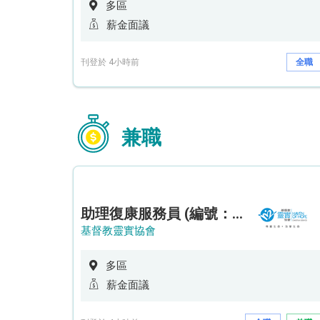
多區
薪金面議
刊登於 4小時前
全職
兼職
助理復康服務員 (編號：RSD/ARSW/CTE)
基督教靈實協會
多區
薪金面議