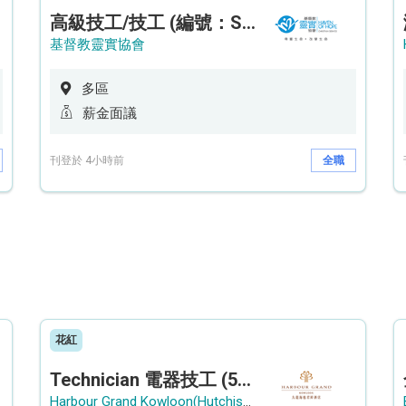
高級技工/技工 (編號：SSO/FM/A/CTE)
基督教靈實協會
多區
薪金面議
刊登於 4小時前
全職
花紅
Technician 電器技工 (5-Day Work Week)
Harbour Grand Kowloon(Hutchison Hotel Hong Kong Limited)