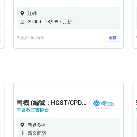
紅磡
20,000 - 24,999 / 月薪
刊登於 10小時前
全職
司機 (編號：HCST/CPD/CTE)
基督教靈實協會
新界多區
薪金面議