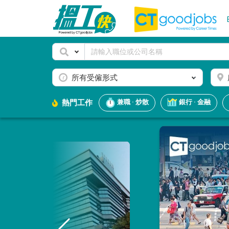
所有受僱形式
熱門工作
兼職 · 炒散
銀行 · 金融