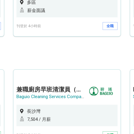
多區
薪金面議
刊登於 4小時前
全職
兼職廚房早班清潔員（長沙灣）
Baguio Cleaning Services Company Limited
長沙灣
7,504 / 月薪