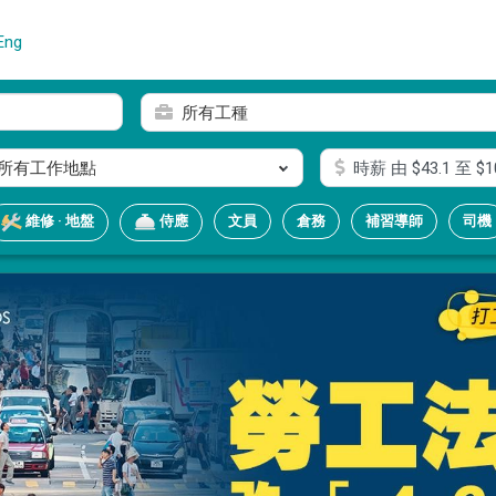
Eng
所有工種
所有工作地點
時薪
由 $
43.1
至 $
1
文員
倉務
補習導師
司機
維修 · 地盤
侍應