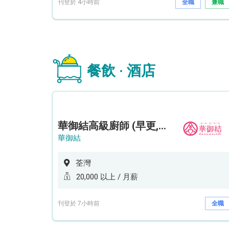
刊登於 4小時前
全職
兼職
餐飲 · 酒店
華御結高級廚師 (早更,中央廚房)*底薪可達20k* (5天工作週)
華御結
荃灣
20,000 以上 / 月薪
刊登於 7小時前
全職