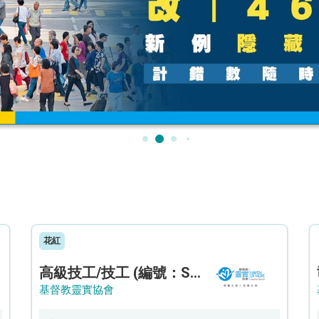
花紅
高級技工/技工 (編號：SSO/FM/A/CTE)
基督教靈實協會