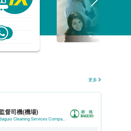
更多
監督司機(機場)
Baguio Cleaning Services Company Limited