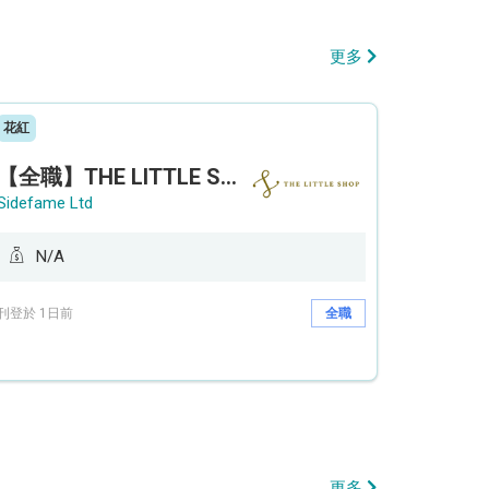
更多
花紅
【全職】THE LITTLE SHOP (利園分店) Sales Operation Assistant 銷售營運助理【永久保證佣金+新人獎金$3,000】
Sidefame Ltd
N/A
刊登於 1日前
全職
更多