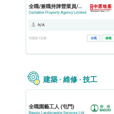
全職/兼職持牌營業員/持牌地產代理 (長沙灣/將軍澳/油塘)
Centaline Property Agency Limited
N/A
刊登於 1日前
全職
兼職
建築 · 維修 · 技工
全職園藝工人 (屯門)
Baguio Landscaping Services Ltd.