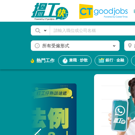
所有受僱形式
熱門工作
兼職 · 炒散
銀行 · 金融