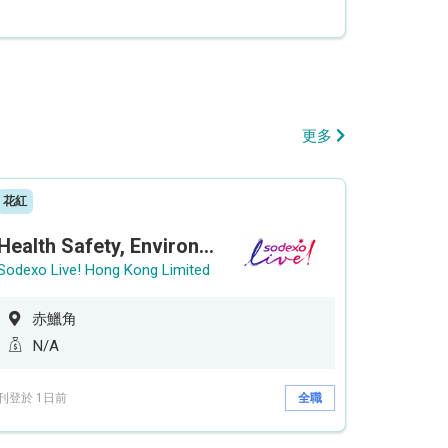
更多
花紅
Health Safety, Environment & Quality Assurance Officer (Maternity cover – 5 months contract)
Sodexo Live! Hong Kong Limited
赤鱲角
N/A
刊登於 1日前
全職