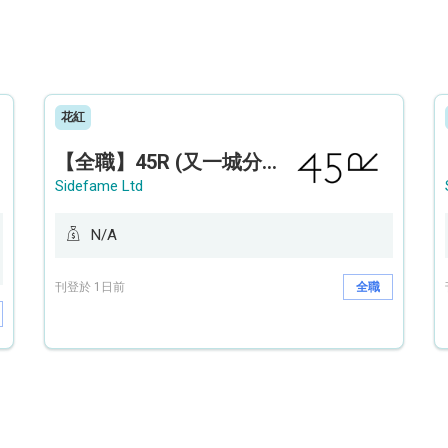
花紅
【全職】45R (又一城分店) Sales Operation Assistant 銷售營運助理【永久保證佣金+新人獎金$3,000】
Sidefame Ltd
N/A
刊登於 1日前
全職