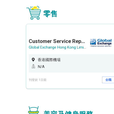
零售
Customer Service Representative (Airport)
Global Exchange Hong Kong Limited
香港國際機場
N/A
刊登於 1日前
全職