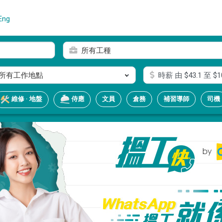
Eng
所有工種
所有工作地點
時薪
由 $
43.1
至 $
1
文員
倉務
補習導師
司機
維修 · 地盤
侍應