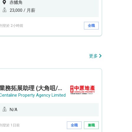
赤鱲角
23,000 / 月薪
刊登於 2小時前
全職
更多
業務拓展助理 (大角咀/荔枝角/九龍塘)
Centaline Property Agency Limited
N/A
刊登於 1日前
全職
兼職