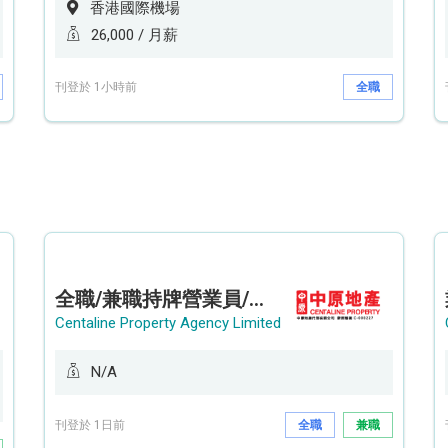
香港國際機場
26,000 / 月薪
刊登於 1小時前
全職
全職/兼職持牌營業員/持牌地產代理 (長沙灣/將軍澳/油塘)
Centaline Property Agency Limited
N/A
刊登於 1日前
全職
兼職