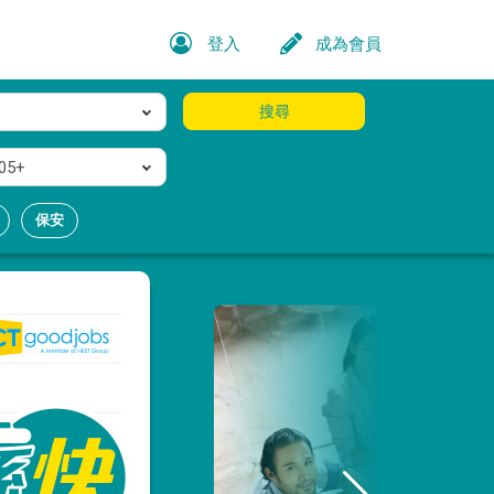
登入
成為會員
搜尋
05+
保安