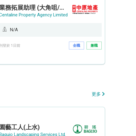
業務拓展助理 (大角咀/荔枝角/九龍塘)
Centaline Property Agency Limited
N/A
刊登於 1日前
全職
兼職
更多
園藝工人(上水)
Baguio Landscaping Services Ltd.