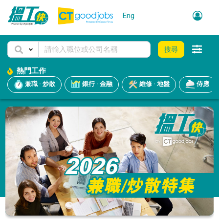
Eng
搜尋
熱門工作
兼職 · 炒散
銀行 · 金融
維修 · 地盤
侍應