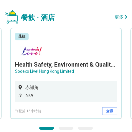
餐飲 · 酒店
更多
花紅
Health Safety, Environment & Quality Assurance Officer (Maternity cover – 5 months contract)
Sodexo Live! Hong Kong Limited
赤鱲角
N/A
刊登於 15小時前
全職